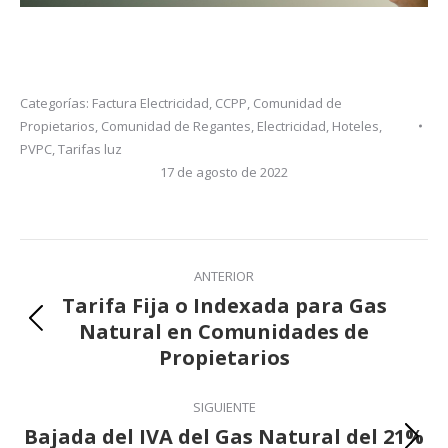
Categorías:
Factura Electricidad
,
CCPP
,
Comunidad de
Propietarios
,
Comunidad de Regantes
,
Electricidad
,
Hoteles
,
PVPC
,
Tarifas luz
17 de agosto de 2022
Navegación
entre
ANTERIOR
publicaciones
Tarifa Fija o Indexada para Gas
Natural en Comunidades de
Publicación
Propietarios
anterior:
SIGUIENTE
Bajada del IVA del Gas Natural del 21%
Publicación