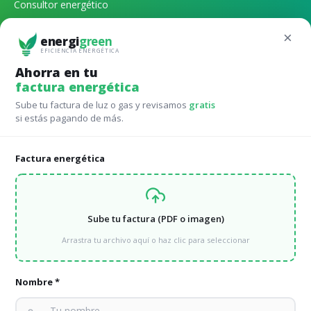
Consultor energético
Gestión energética externa
×
energi
green
EFICIENCIA ENERGÉTICA
Qué tarifa de luz contratar
Ahorra en tu
factura energética
Qué potencia de luz contratar
Sube tu factura de luz o gas y revisamos
gratis
Calculadora autoconsumo online
si estás pagando de más.
Factura energética
Tarifas para Comunidades de vecinos
Avanza en eficiéncia energética comparando las mejores
tarifas
Sube tu factura (PDF o imagen)
Tarifas de luz para comunidades de vecinos
Arrastra tu archivo aquí o haz clic para seleccionar
Tarifas de gas comunidades de vecinos
Nombre *
Energía verde para comunidades de vecinos