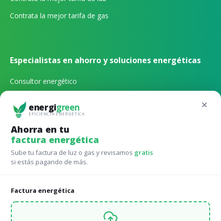
Contrata la mejor tarifa de gas
Especialistas en ahorro y soluciones energéticas
Consultor energético
Gestión energética externa
×
energi
green
EFICIENCIA ENERGÉTICA
Qué tarifa de luz contratar
Ahorra en tu
factura energética
Qué potencia de luz contratar
Sube tu factura de luz o gas y revisamos
gratis
Calculadora autoconsumo online
si estás pagando de más.
Factura energética
Tarifas para Comunidades de vecinos
Avanza en eficiéncia energética comparando las mejores