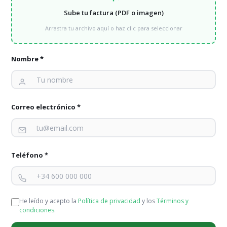
tarifas
Sube tu factura (PDF o imagen)
Arrastra tu archivo aquí o haz clic para seleccionar
Tarifas de luz para comunidades de vecinos
Tarifas de gas comunidades de vecinos
Nombre *
Energía verde para comunidades de vecinos
Tarifas para hoteles e indústria
Correo electrónico *
Tarifas de luz para hoteles
Tarifas de gas natural para hoteles
Teléfono *
Energía verde para hoteles
Energía verde para grandes clientes
He leído y acepto la
Política de privacidad
y los
Términos y
Soluciones energéticas para industria
condiciones
.