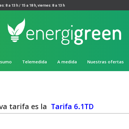
es: 8 a 13 h / 15 a 18 h, viernes: 8 a 13 h
nsumo
Telemedida
A medida
Nuestras ofertas
va tarifa es la
Tarifa 6.1TD