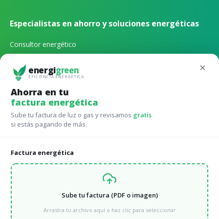
Especialistas en ahorro y soluciones energéticas
Consultor energético
Gestión energética externa
×
energi
green
EFICIENCIA ENERGÉTICA
Qué tarifa de luz contratar
Ahorra en tu
factura energética
Qué potencia de luz contratar
Sube tu factura de luz o gas y revisamos
gratis
Calculadora autoconsumo online
si estás pagando de más.
Factura energética
Tarifas para Comunidades de vecinos
Avanza en eficiéncia energética comparando las mejores
tarifas
Sube tu factura (PDF o imagen)
Tarifas de luz para comunidades de vecinos
Arrastra tu archivo aquí o haz clic para seleccionar