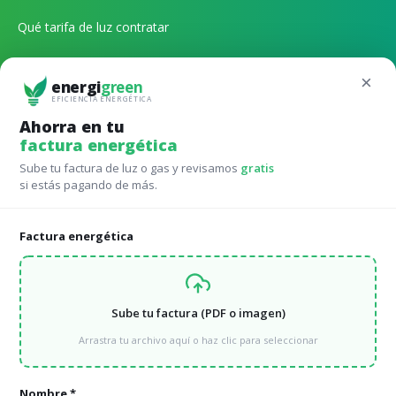
Qué tarifa de luz contratar
Qué potencia de luz contratar
×
energi
green
Calculadora autoconsumo online
EFICIENCIA ENERGÉTICA
Ahorra en tu
factura energética
Tarifas para Comunidades de vecinos
Sube tu factura de luz o gas y revisamos
gratis
si estás pagando de más.
Avanza en eficiéncia energética comparando las mejores
tarifas
Factura energética
Tarifas de luz para comunidades de vecinos
Tarifas de gas comunidades de vecinos
Sube tu factura (PDF o imagen)
Energía verde para comunidades de vecinos
Arrastra tu archivo aquí o haz clic para seleccionar
Tarifas para hoteles e indústria
Nombre *