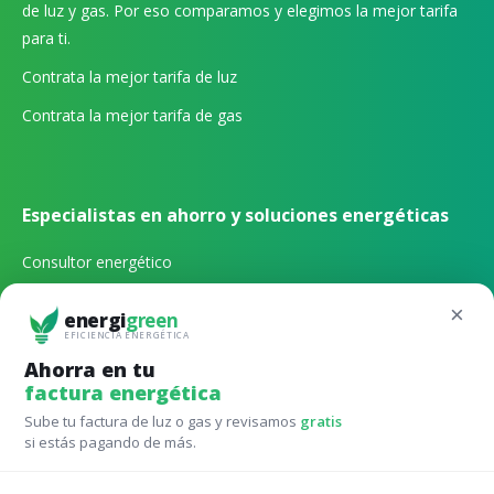
de luz y gas. Por eso comparamos y elegimos la mejor tarifa
para ti.
Contrata la mejor tarifa de luz
Contrata la mejor tarifa de gas
Especialistas en ahorro y soluciones energéticas
Consultor energético
Gestión energética externa
×
energi
green
EFICIENCIA ENERGÉTICA
Qué tarifa de luz contratar
Ahorra en tu
factura energética
Qué potencia de luz contratar
Sube tu factura de luz o gas y revisamos
gratis
Calculadora autoconsumo online
si estás pagando de más.