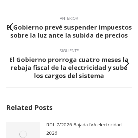
Navegación
entre
ANTERIOR
publicaciones
El Gobierno prevé suspender impuestos
Publicación
sobre la luz ante la subida de precios
anterior:
SIGUIENTE
El Gobierno prorroga cuatro meses la
rebaja fiscal de la electricidad y sube
Publicación
los cargos del sistema
siguiente:
Related Posts
RDL 7/2026 Bajada IVA electricidad
2026