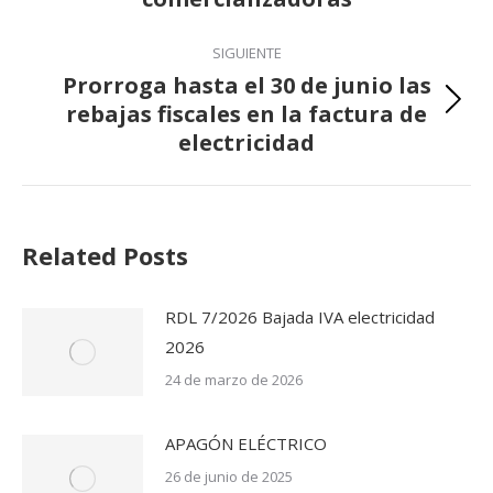
SIGUIENTE
Prorroga hasta el 30 de junio las
rebajas fiscales en la factura de
Publicación
electricidad
siguiente:
Related Posts
RDL 7/2026 Bajada IVA electricidad
2026
24 de marzo de 2026
APAGÓN ELÉCTRICO
26 de junio de 2025