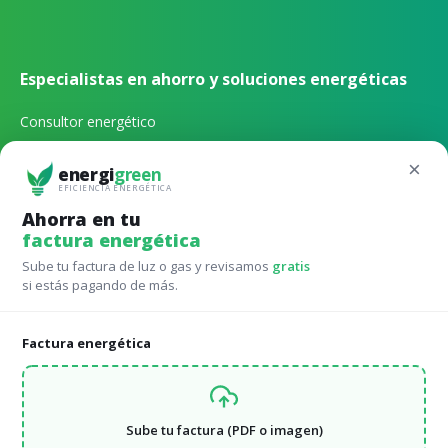
Especialistas en ahorro y soluciones energéticas
Consultor energético
Gestión energética externa
×
energi
green
EFICIENCIA ENERGÉTICA
Qué tarifa de luz contratar
Ahorra en tu
factura energética
Qué potencia de luz contratar
Sube tu factura de luz o gas y revisamos
gratis
Calculadora autoconsumo online
si estás pagando de más.
Factura energética
Tarifas para Comunidades de vecinos
Avanza en eficiéncia energética comparando las mejores
tarifas
Sube tu factura (PDF o imagen)