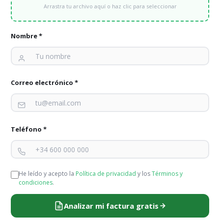
Tarifas de luz para comunidades de vecinos
Arrastra tu archivo aquí o haz clic para seleccionar
Tarifas de gas comunidades de vecinos
Nombre *
Energía verde para comunidades de vecinos
Tarifas para hoteles e indústria
Correo electrónico *
Tarifas de luz para hoteles
Tarifas de gas natural para hoteles
Teléfono *
Energía verde para hoteles
Energía verde para grandes clientes
He leído y acepto la
Política de privacidad
y los
Términos y
Soluciones energéticas para industria
condiciones
.
Analizar mi factura gratis