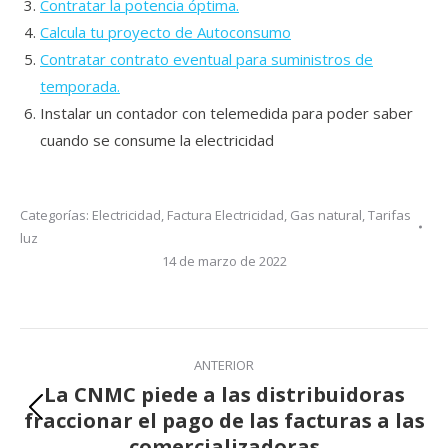
Contratar la potencia óptima.
Calcula tu proyecto de Autoconsumo
Contratar contrato eventual para suministros de
temporada.
Instalar un contador con telemedida para poder saber
cuando se consume la electricidad
Categorías:
Electricidad
,
Factura Electricidad
,
Gas natural
,
Tarifas
luz
14 de marzo de 2022
Navegación
entre
ANTERIOR
publicaciones
La CNMC piede a las distribuidoras
fraccionar el pago de las facturas a las
Publicación
comercializadoras
anterior: