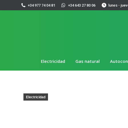
+34 977 74 04 81
+34 643 27 80 06
lunes - juev
Electricidad
Gas natural
Autoco
Electricidad