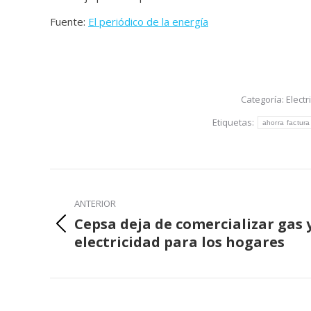
Fuente:
El periódico de la energía
Categoría:
Electr
Etiquetas:
ahorra factura
Navegación
entre
ANTERIOR
publicaciones
Cepsa deja de comercializar gas 
Publicación
electricidad para los hogares
anterior: