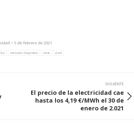
icidad
5 de febrero de 2021
 luz
mercado mayorista
omie
pool
SIGUIENTE
El precio de la electricidad cae
y
hasta los 4,19 €/MWh el 30 de
Publicación
enero de 2.021
siguiente: