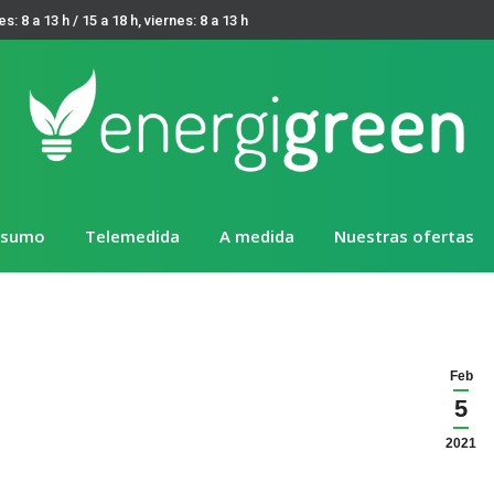
es: 8 a 13 h / 15 a 18 h, viernes: 8 a 13 h
nsumo
Telemedida
A medida
Nuestras ofertas
Feb
5
2021