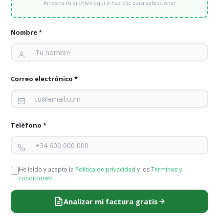
Arrastra tu archivo aquí o haz clic para seleccionar
Horario Tarifa 2.0 DHA En el Real Decreto
647/2011, de 9 de mayo, se definen los tramos
Nombre *
horarios de la Tarifa 2.0DHA: P1 (Punta) y P2
(Valle). Los horarios de cada tramo varían en función
si es horario de invierno o de verano. La tarifa
2.0DHA nos permite facturar el consumo de
Correo electrónico *
electricidad en dos…
Teléfono *
Aviso legal
/
Política de privacidad
/
Política de Cookies
/
Panel
Cookies
He leído y acepto la
Política de privacidad
y los
Términos y
condiciones
.
Analizar mi factura gratis