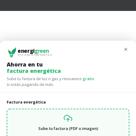
×
energi
green
EFICIENCIA ENERGÉTICA
Ahorra en tu
factura energética
Sube tu factura de luz o gas y revisamos
gratis
si estás pagando de más.
Factura energética
Horario Tarifa 2.0 DHA
Sube tu factura (PDF o imagen)
Potencia
,
Electricidad
,
Tarifas luz
13 de enero de 2021