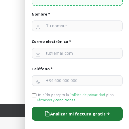
Nombre *
Correo electrónico *
HA: P1 (Punta) y P2 (Valle). Los horarios de cada
Teléfono *
electricidad en dos…
He leído y acepto la
Política de privacidad
y los
Términos y condiciones
.
Analizar mi factura gratis