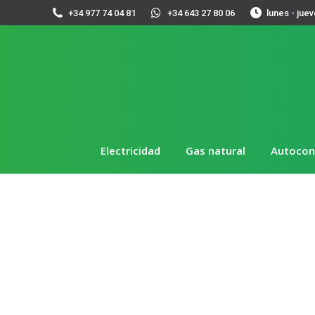
+34 977 74 04 81
+34 643 27 80 06
lunes - juev
Electricidad
Gas natural
Autoco