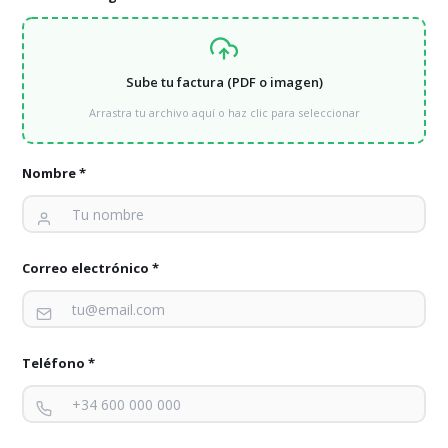
por esta reserva de capacidad se use o no se use.
Sube tu factura (PDF o imagen)
Arrastra tu archivo aquí o haz clic para seleccionar
Nombre *
Correo electrónico *
Potencia óptima
Tarifas luz
,
Potencia
8 de enero de 2021
Teléfono *
La Potencia Contratada Óptima consiste en calcular
el Valor de la Potencia Contratada para que el
cliente pague el mínimo a final de año en la factura